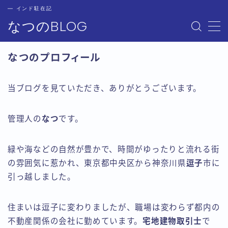
― インド駐在記
なつのBLOG
MENU
HOME(フロントページ)
なつのプロフィール
お問い合わせ
なつのプロフィール
サイトマップ
当ブログを見ていただき、ありがとうございます。
プライバシーポリシー
管理人の
なつ
です。
緑や海などの自然が豊かで、時間がゆったりと流れる街
の雰囲気に惹かれ、東京都中央区から神奈川県
逗子
市に
引っ越しました。
住まいは逗子に変わりましたが、職場は変わらず都内の
不動産関係の会社に勤めています。
宅地建物取引士
で